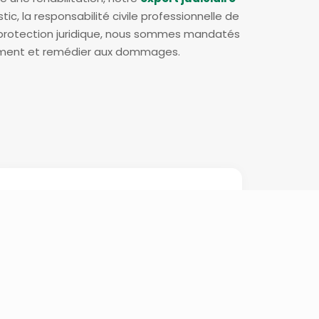
c, la responsabilité civile professionnelle de
 protection juridique, nous sommes mandatés
âtiment et remédier aux dommages.
Préconisations et
expertise