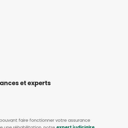
nces et experts
ouvant faire fonctionner votre assurance
 une réhabilitation, notre
expert judiciaire