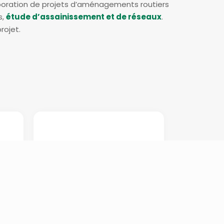
aboration de projets d’aménagements routiers
s,
étude d’assainissement et de réseaux
.
rojet.
t
Coordination et
sécurité