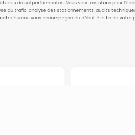
s études de sol performantes. Nous vous assistons pour l’él
yse du trafic, analyse des stationnements, audits technique
, notre bureau vous accompagne du début à la fin de votre p
écurité
Aménagemen
outière
voirie