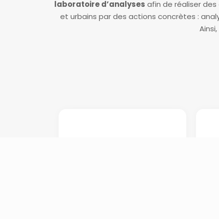
laboratoire d’analyses
afin de réaliser de
et urbains par des actions concrètes : anal
Ainsi
Trafic et
S
circulation
r